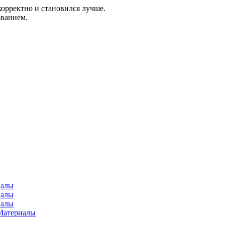
корректно и становился лучше.
ованием.
иалы
иалы
иалы
Материалы