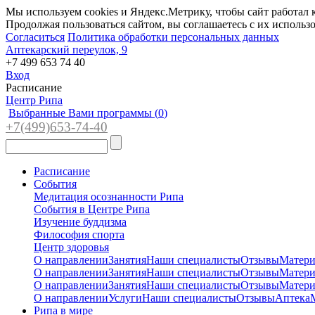
Мы используем cookies и Яндекс.Метрику, чтобы сайт работал 
Продолжая пользоваться сайтом, вы соглашаетесь с их использ
Согласиться
Политика обработки персональных данных
Аптекарский переулок, 9
+7 499 653 74 40
Вход
Расписание
Центр Рипа
Выбранные Вами программы (
0
)
+7(4
99)65
3-7
4-40
Расписание
События
Медитация осознанности Рипа
События в Центре Рипа
Изучение буддизма
Философия спорта
Центр здоровья
О направлении
Занятия
Наши специалисты
Отзывы
Матер
О направлении
Занятия
Наши специалисты
Отзывы
Матер
О направлении
Занятия
Наши специалисты
Отзывы
Матер
О направлении
Услуги
Наши специалисты
Отзывы
Аптека
Рипа в мире