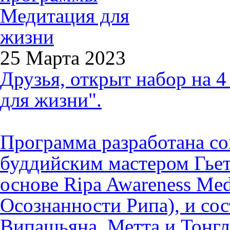
25 Марта 2023
Друзья, открыт набор на 
для жизни".
Программа разработана со
буддийским мастером Гье
основе Ripa Awareness Med
Осознанности Рипа), и со
Випашьяна, Метта и Тонгл