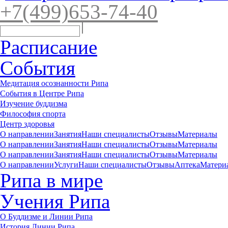
+7(4
99)65
3-7
4-40
Расписание
События
Медитация осознанности Рипа
События в Центре Рипа
Изучение буддизма
Философия спорта
Центр здоровья
О направлении
Занятия
Наши специалисты
Отзывы
Материалы
О направлении
Занятия
Наши специалисты
Отзывы
Материалы
О направлении
Занятия
Наши специалисты
Отзывы
Материалы
О направлении
Услуги
Наши специалисты
Отзывы
Аптека
Матери
Рипа в мире
Учения Рипа
О Буддизме и Линии Рипа
История Линии Рипа