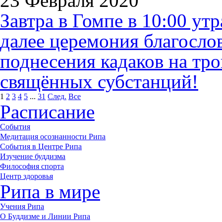
23 Февраля 2020
Завтра в Гомпе в 10:00 утр
далее церемония благосло
поднесения кадаков на тр
свящённых субстанций!
1
2
3
4
5
...
31
След.
Все
Расписание
События
Медитация осознанности Рипа
События в Центре Рипа
Изучение буддизма
Философия спорта
Центр здоровья
Рипа в мире
Учения Рипа
О Буддизме и Линии Рипа