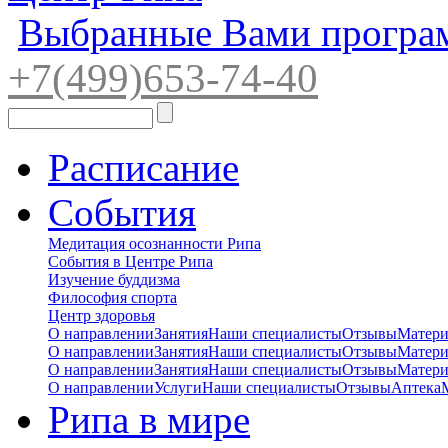
Выбранные Вами програ
+7(4
99)65
3-7
4-40
Расписание
События
Медитация осознанности Рипа
События в Центре Рипа
Изучение буддизма
Философия спорта
Центр здоровья
О направлении
Занятия
Наши специалисты
Отзывы
Матер
О направлении
Занятия
Наши специалисты
Отзывы
Матер
О направлении
Занятия
Наши специалисты
Отзывы
Матер
О направлении
Услуги
Наши специалисты
Отзывы
Аптека
Рипа в мире