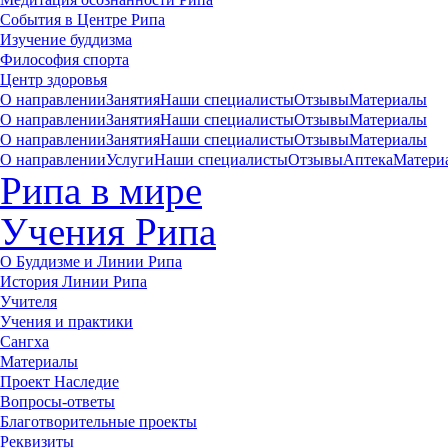
События в Центре Рипа
Изучение буддизма
Философия спорта
Центр здоровья
О направлении
Занятия
Наши специалисты
Отзывы
Материалы
О направлении
Занятия
Наши специалисты
Отзывы
Материалы
О направлении
Занятия
Наши специалисты
Отзывы
Материалы
О направлении
Услуги
Наши специалисты
Отзывы
Аптека
Матери
Рипа в мире
Учения Рипа
О Буддизме и Линии Рипа
История Линии Рипа
Учителя
Учения и практики
Сангха
Материалы
Проект Наследие
Вопросы-ответы
Благотворительные проекты
Реквизиты