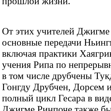
прошлой жизни.
От этих учителей Джигме
основные передачи Ньинг
включая практики Хаягри
учения Рипа по непрерыв
в том числе друбчены Ту
Гонгду Друбчен, Дорсем и
полный цикл Гесара в ви
Джигме Ринпоче также бы