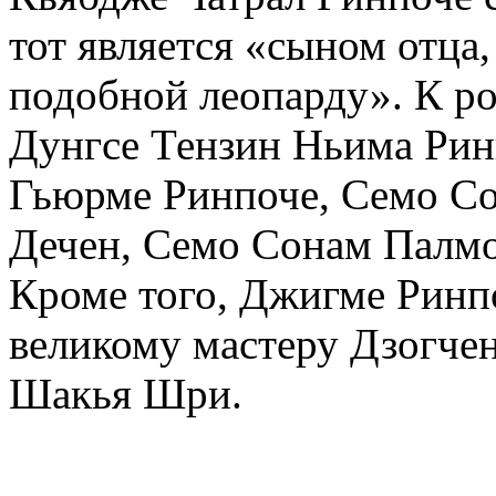
тот является «сыном отца,
подобной леопарду». К ро
Дунгсе Тензин Ньима Рин
Гьюрме Ринпоче, Семо С
Дечен, Семо Сонам Палмо
Кроме того, Джигме Ринп
великому мастеру Дзогче
Шакья Шри.