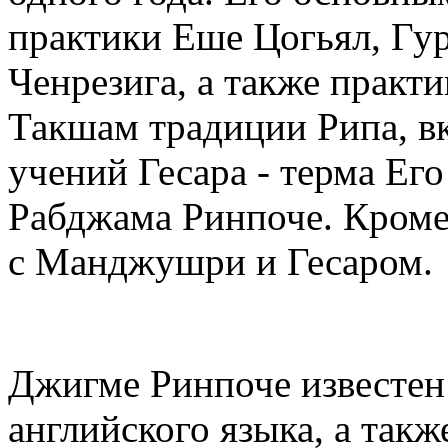
практики Еше Цогьял, Гу
Ченрезига, а также практ
Такшам традиции Рипа, 
учений Гесара - терма Ег
Рабджама Ринпоче. Кроме т
с Манджушри и Гесаром.
Джигме Ринпоче известен
английского языка, а так