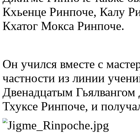
Кхьенце Ринпоче, Калу Р
Кхатог Мокса Ринпоче.
Он учился вместе с масте
частности из линии учен
Двенадцатым Гьялвангом 
Тхуксе Ринпоче, и получал