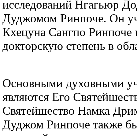
исследований Нгагьюр До
Дуджомом Ринпоче. Он уч
Кхецуна Сангпо Ринпоче и
докторскую степень в обл
Основными духовными уч
являются Его Святейшест
Святейшество Намка Дрим
Дуджом Ринпоче также бы