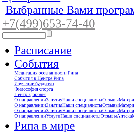
Выбранные Вами програ
+7(4
99)65
3-7
4-40
Расписание
События
Медитация осознанности Рипа
События в Центре Рипа
Изучение буддизма
Философия спорта
Центр здоровья
О направлении
Занятия
Наши специалисты
Отзывы
Матер
О направлении
Занятия
Наши специалисты
Отзывы
Матер
О направлении
Занятия
Наши специалисты
Отзывы
Матер
О направлении
Услуги
Наши специалисты
Отзывы
Аптека
Рипа в мире