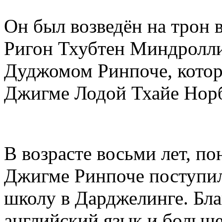
Он был возведён на трон в
Ригон Тхубтен Миндролл
Дуджомом Ринпоче, котор
Джигме Лодой Тхайе Норб
В возрасте восьми лет, по
Джигме Ринпоче поступил
школу в Дарджелинге. Бла
английский язык и больше