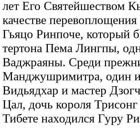
лет Его Святейшеством К
качестве перевоплощения
Гьяцо Ринпоче, который 
тертона Пема Лингпы, одн
Ваджраяны. Среди прежн
Манджушримитра, один и
Видьядхар и мастер Дзогч
Цал, дочь короля Трисонг
Тибете находился Гуру Ри