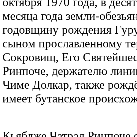
октября 1970 года, в дес
месяца года земли-обезья
годовщину рождения Гуру
сыном прославленному те
Сокровищ, Его Святейше
Ринпоче, держателю линии
Чиме Долкар, также рождё
имеет бутанское происхо
Кьябдже Чатрал Ринпоче с