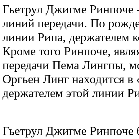
Гьетрул Джигме Ринпоче 
линий передачи. По рожд
линии Рипа, держателем к
Кроме того Ринпоче, являя
передачи Пема Лингпы, м
Оргьен Линг находится в 
держателем этой линии Р
Гьетрул Джигме Ринпоче б