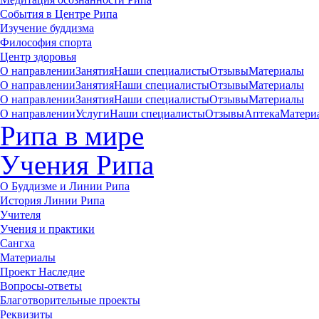
События в Центре Рипа
Изучение буддизма
Философия спорта
Центр здоровья
О направлении
Занятия
Наши специалисты
Отзывы
Материалы
О направлении
Занятия
Наши специалисты
Отзывы
Материалы
О направлении
Занятия
Наши специалисты
Отзывы
Материалы
О направлении
Услуги
Наши специалисты
Отзывы
Аптека
Матери
Рипа в мире
Учения Рипа
О Буддизме и Линии Рипа
История Линии Рипа
Учителя
Учения и практики
Сангха
Материалы
Проект Наследие
Вопросы-ответы
Благотворительные проекты
Реквизиты