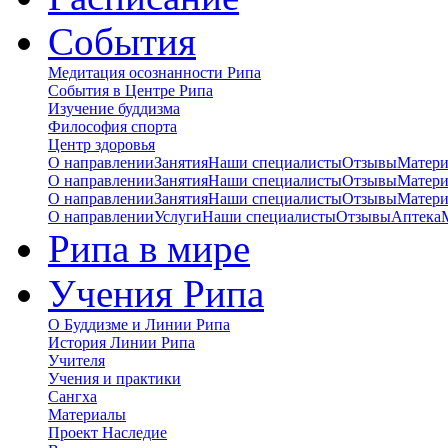
События
Медитация осознанности Рипа
События в Центре Рипа
Изучение буддизма
Философия спорта
Центр здоровья
О направлении
Занятия
Наши специалисты
Отзывы
Матер
О направлении
Занятия
Наши специалисты
Отзывы
Матер
О направлении
Занятия
Наши специалисты
Отзывы
Матер
О направлении
Услуги
Наши специалисты
Отзывы
Аптека
Рипа в мире
Учения Рипа
О Буддизме и Линии Рипа
История Линии Рипа
Учителя
Учения и практики
Сангха
Материалы
Проект Наследие