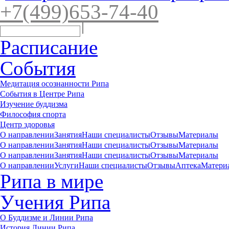
+7(4
99)65
3-7
4-40
Расписание
События
Медитация осознанности Рипа
События в Центре Рипа
Изучение буддизма
Философия спорта
Центр здоровья
О направлении
Занятия
Наши специалисты
Отзывы
Материалы
О направлении
Занятия
Наши специалисты
Отзывы
Материалы
О направлении
Занятия
Наши специалисты
Отзывы
Материалы
О направлении
Услуги
Наши специалисты
Отзывы
Аптека
Матери
Рипа в мире
Учения Рипа
О Буддизме и Линии Рипа
История Линии Рипа