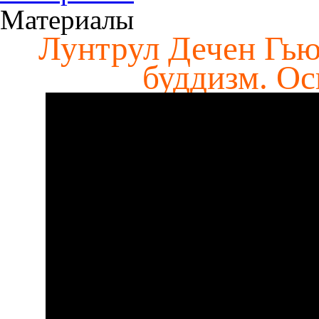
Материалы
Лунтрул Дечен Гью
буддизм. Ос