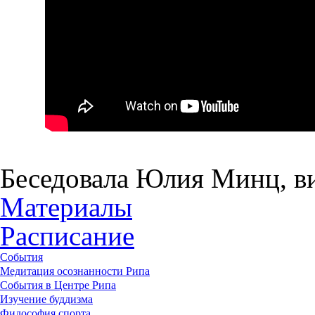
Беседовала Юлия Минц, в
Материалы
Расписание
События
Медитация осознанности Рипа
События в Центре Рипа
Изучение буддизма
Философия спорта