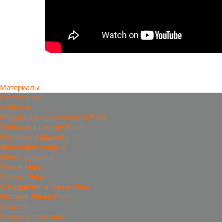
Материалы
Расписание
События
Медитация осознанности Рипа
События в Центре Рипа
Изучение буддизма
Философия спорта
Центр здоровья
Рипа в мире
Учения Рипа
О Буддизме и Линии Рипа
История Линии Рипа
Учителя
Учения и практики