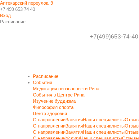
Аптекарский переулок, 9
+7 499 653 74 40
Вход
Расписание
+7(4
99)65
3-7
4-40
Расписание
События
Медитация осознанности Рипа
События в Центре Рипа
Изучение буддизма
Философия спорта
Центр здоровья
О направлении
Занятия
Наши специалисты
Отзы
О направлении
Занятия
Наши специалисты
Отзы
О направлении
Занятия
Наши специалисты
Отзы
О направлении
Услуги
Наши специалисты
Отзыв