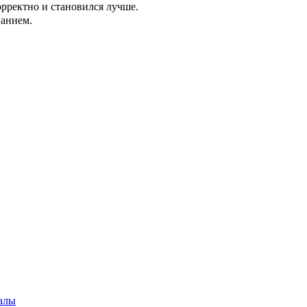
орректно и становился лучше.
ванием.
алы