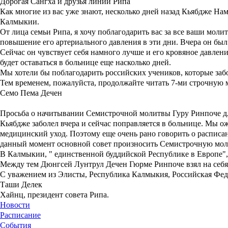
Дорогая Сангха и друзья линии Рипа
Как многие из вас уже знают, несколько дней назад Кьябдже Н
Калмыкии.
От лица семьи Рипа, я хочу поблагодарить вас за все ваши мол
повышение его артериального давления в эти дни. Вчера он бы
Сейчас он чувствует себя намного лучше и его кровяное давлен
будет оставаться в больнице еще насколько дней.
Мы хотели бы поблагодарить российских учеников, которые забо
Тем временем, пожалуйста, продолжайте читать 7-ми строчную 
Семо Пема Дечен
Просьба о начитывании Семистрочной молитвы Гуру Ринпоче д
Кьябдже заболел вчера и сейчас поправляется в больнице. Мы о
медицинский уход. Поэтому еще очень рано говорить о расписан
данный момент основной совет произносить Семистрочную молитв
В Калмыкии, " единственной буддийской Республике в Европе", 
Между тем Дюнгсей Лунтрул Дечен Гюрме Ринпоче взял на себя 
С уважением из Элисты, Республика Калмыкия, Российская Фед
Таши Делек
Хайнц, президент совета Рипа.
Новости
Расписание
События