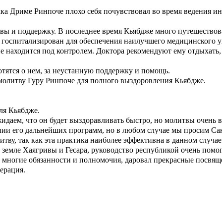
амка Дриме Ринпоче плохо себя почувствовал во время ведения 
итвы и поддержку. В последнее время Кьябдже много путешество
л госпитализирован для обеспечения наилучшего медицинского у
ие находится под контролем. Доктора рекомендуют ему отдыхать,
тятся о нем, за неустанную поддержку и помощь.
молитву Гуру Ринпоче для полного выздоровления Кьябдже.
ля Кьябдже.
жидаем, что он будет выздоравливать быстро, но молитвы очень
ии его дальнейших программ, но в любом случае мы просим Санг
у, так как эта практика наиболее эффективна в данном случае. 
земле Хаягривы и Гесара, руководство республикой очень помог
многие обязанности и полномочия, даровал прекрасные посвящен
ерация.