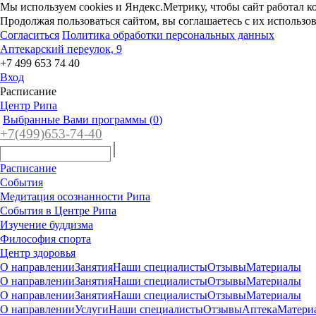
Мы используем cookies и Яндекс.Метрику, чтобы сайт работал к
Продолжая пользоваться сайтом, вы соглашаетесь с их использо
Согласиться
Политика обработки персональных данных
Аптекарский переулок, 9
+7 499 653 74 40
Вход
Расписание
Центр Рипа
Выбранные Вами программы (
0
)
+7(4
99)65
3-7
4-40
Расписание
События
Медитация осознанности Рипа
События в Центре Рипа
Изучение буддизма
Философия спорта
Центр здоровья
О направлении
Занятия
Наши специалисты
Отзывы
Материалы
О направлении
Занятия
Наши специалисты
Отзывы
Материалы
О направлении
Занятия
Наши специалисты
Отзывы
Материалы
О направлении
Услуги
Наши специалисты
Отзывы
Аптека
Матери