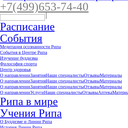
+7(4
99)65
3-7
4-40
Расписание
События
Медитация осознанности Рипа
События в Центре Рипа
Изучение буддизма
Философия спорта
Центр здоровья
О направлении
Занятия
Наши специалисты
Отзывы
Материалы
О направлении
Занятия
Наши специалисты
Отзывы
Материалы
О направлении
Занятия
Наши специалисты
Отзывы
Материалы
О направлении
Услуги
Наши специалисты
Отзывы
Аптека
Матери
Рипа в мире
Учения Рипа
О Буддизме и Линии Рипа
История Линии Рипа