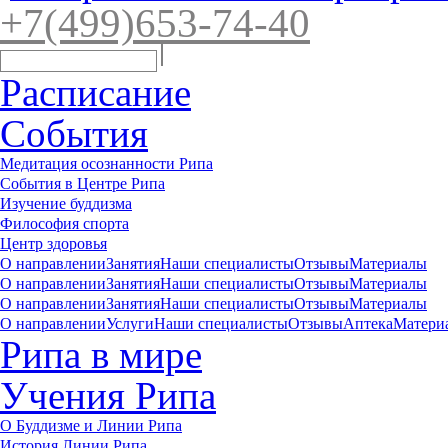
+7(4
99)65
3-7
4-40
Расписание
События
Медитация осознанности Рипа
События в Центре Рипа
Изучение буддизма
Философия спорта
Центр здоровья
О направлении
Занятия
Наши специалисты
Отзывы
Материалы
О направлении
Занятия
Наши специалисты
Отзывы
Материалы
О направлении
Занятия
Наши специалисты
Отзывы
Материалы
О направлении
Услуги
Наши специалисты
Отзывы
Аптека
Матери
Рипа в мире
Учения Рипа
О Буддизме и Линии Рипа
История Линии Рипа