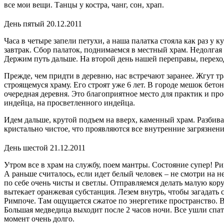
все мои вещи. Танцы у костра, чанг, сон, храп.
День пятый 20.12.2011
Часа в четыре запели петухи, а наша палатка стояла как раз у 
завтрак. Сбор палаток, поднимаемся в местный храм. Недолгая
Держим путь дальше. На второй день нашей переправы, перехо
Прежде, чем придти в деревню, нас встречают заранее. Жгут т
строящемуся храму. Его строят уже 6 лет. В городе мешок бето
очередная деревня. Это благоприятное место для практик и пр
индейца, на просветленного индейца.
Идем дальше, крутой подъем на вверх, каменный храм. Разбивае
кристально чистое, что проявляются все внутренние загрязнения
День шестой 21.12.2011
Утром все в храм на службу, поем мантры. Состояние супер! Р
А раньше считалось, если идет белый человек – не смотри на н
по себе очень чисты и светлы. Отправляемся делать малую кору
вытекает оранжевая субстанция. Лезем внутрь, чтобы загадать 
Римпоче. Там ощущается сжатое по энергетике пространство. Во
Большая медведица выходит после 2 часов ночи. Все ушли спат
момент очень долго.