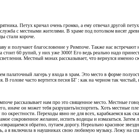
курятника. Петух кричал очень громко, а ему отвечал другой пет
 служба с местными жителями. В храме под потолком висят древн
ды стали короче.
раву и получают благословение у Римпоче. Также нас встречают
на стоит 60 рупий, у них уже 3000! Его ведь реально надо прине
осветления. Местный монах рассказывает, что вернулся именно с
м палаточный лагерь у входа в храм. Это место в форме полуост
. В голове часто вертится песня БГ : как на черном так чистый, 
импоче рассказывает нам про это священное место. Местные гово
его, иначе он может тебя разрушить/испортить. Хоть местные пл
 по окрестности. Переходы явно не для всех, карабкаемся как с
самое сокровенное желание, испить водицы и измазаться. Затем 
звращаемся обратно, путаем дорогу. Нереально красивое звездно
ь, а я включила в наушниках свою любимую музыку. Лежу на спин