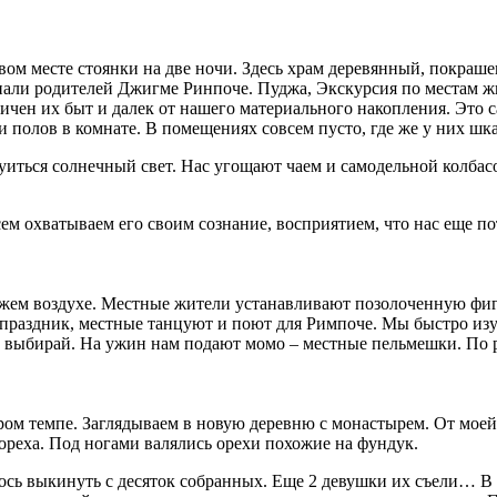
овом месте стоянки на две ночи. Здесь храм деревянный, покраш
знали родителей Джигме Ринпоче. Пуджа, Экскурсия по местам ж
ичен их быт и далек от нашего материального накопления. Это с
и полов в комнате. В помещениях совсем пусто, где же у них ш
руиться солнечный свет. Нас угощают чаем и самодельной колбас
ем охватываем его своим сознание, восприятием, что нас еще по
ежем воздухе. Местные жители устанавливают позолоченную фиг
праздник, местные танцуют и поют для Римпоче. Мы быстро изу
 - выбирай. На ужин нам подают момо – местные пельмешки. По 
тром темпе. Заглядываем в новую деревню с монастырем. От мое
 ореха. Под ногами валялись орехи похожие на фундук.
лось выкинуть с десяток собранных. Еще 2 девушки их съели… В 