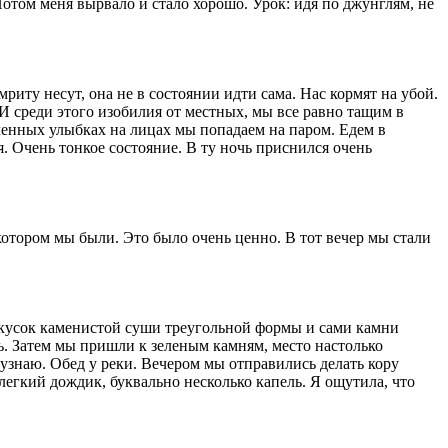
Потом меня вырвало и стало хорошо. Урок: идя по джунглям, не
иту несут, она не в состоянии идти сама. Нас кормят на убой.
И среди этого изобилия от местных, мы все равно тащим в
тленных улыбках на лицах мы попадаем на паром. Едем в
я. Очень тонкое состояние. В ту ночь приснился очень
котором мы были. Это было очень ценно. В тот вечер мы стали
я кусок каменистой суши треугольной формы и сами камни
ь. Затем мы пришли к зеленым камням, место настолько
 узнаю. Обед у реки. Вечером мы отправились делать кору
 легкий дождик, буквально несколько капель. Я ощутила, что