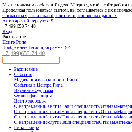
Мы используем cookies и Яндекс.Метрику, чтобы сайт работал 
Продолжая пользоваться сайтом, вы соглашаетесь с их использ
Согласиться
Политика обработки персональных данных
Аптекарский переулок, 9
+7 499 653 74 40
Вход
Расписание
Центр Рипа
Выбранные Вами программы (
0
)
+7(4
99)65
3-7
4-40
Расписание
События
Медитация осознанности Рипа
События в Центре Рипа
Изучение буддизма
Философия спорта
Центр здоровья
О направлении
Занятия
Наши специалисты
Отзывы
Матер
О направлении
Занятия
Наши специалисты
Отзывы
Матер
О направлении
Занятия
Наши специалисты
Отзывы
Матер
О направлении
Услуги
Наши специалисты
Отзывы
Аптека
Рипа в мире