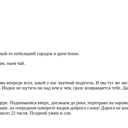
кой-то небольшой городок в quest house.
м, пьем чай.
ы впереди всех, какой у нас знатный водитель. И мы тут же зае
ндии не шутить ни над кем и чем, сразу возвращается тебе. Дале
дере. Поднимаемся вверх, доезжаем до реки, переправа на паро
ьше, на очередном повороте видим доброго слона! Дорога не конч
около 22 часов. Поздний ужин и сон.