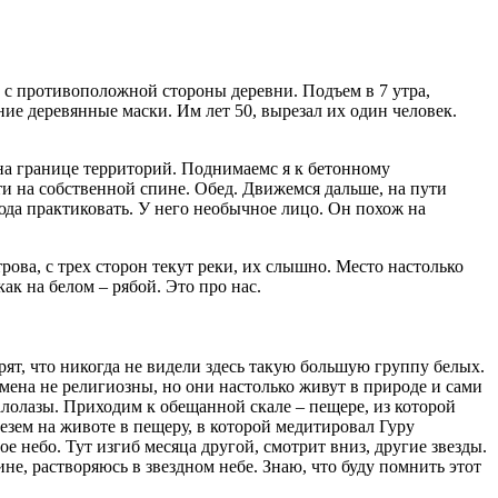
ух с противоположной стороны деревни. Подъем в 7 утра,
ие деревянные маски. Им лет 50, вырезал их один человек.
 на границе территорий. Поднимаемс я к бетонному
сти на собственной спине. Обед. Движемся дальше, на пути
юда практиковать. У него необычное лицо. Он похож на
рова, с трех сторон текут реки, их слышно. Место настолько
как на белом – рябой. Это про нас.
рят, что никогда не видели здесь такую большую группу белых.
емена не религиозны, но они настолько живут в природе и сами
калолазы. Приходим к обещанной скале – пещере, из которой
лезем на животе в пещеру, в которой медитировал Гуру
е небо. Тут изгиб месяца другой, смотрит вниз, другие звезды.
е, растворяюсь в звездном небе. Знаю, что буду помнить этот