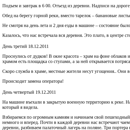
Подъем и завтрак в 6 00. Отъезд из деревни. Надписи на дороге
Обед на берегу горной реки, вместо тарелок – банановые листь
Не смотря на день лета и 2 дня езды в машине – состояние было
Казалось, что нас встречала вся деревня. Это плато, в центре 
День третий 18.12.2011
Проснулись от дудков! В окне красота – храм на фоне облаков 
храмом есть площадка со ступами, а за ней открывается потря
Скоро служба в храме, местные жители несут угощения.. Они вс
Происходит замена оператора!
День четвертый 19.12.2011
На машине въехали в закрытую военную территорию к реке. На
который я видела.
Взбираемся по огромным камням и начинаем свой пешеходный пу
немного и вперед. Почти в каждой деревни нас встречают чаем
деревни, разбиваем палаточный лагерь на поляне. Три портера 