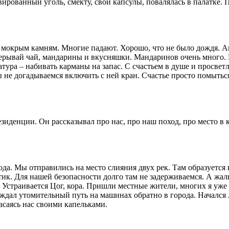
вированный уголь, смекту, свои капсулы, повалялась в палатке. 
 мокрым камням. Многие падают. Хорошо, что не было дождя. Амр
рерывай чай, мандарины и вкусняшки. Мандаринов очень много. 
атура – набивать карманы на запас. С счастьем в душе и просве
ы не догадываемся включить с ней кран. Счастье просто помытьс
зиденции. Он рассказывал про нас, про наш поход, про место в 
хода. Мы отправились на место слияния двух рек. Там образуетс
тик. Для нашей безопасности долго там не задерживаемся. А жал
. Устраивается Цог, кора. Пришли местные жители, многих я уже
с ждал утомительный путь на машинах обратно в города. Начался
асаясь нас своими капельками.