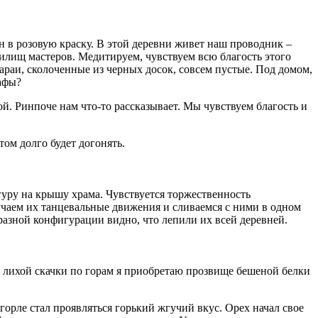
ен в розовую краску. В этой деревни живет наш проводник –
илищ мастеров. Медитируем, чувствуем всю благость этого
араи, сколоченные из черных досок, совсем пустые. Под домом,
кафы?
ой. Ринпоче нам что-то рассказывает. Мы чувствуем благость и
том долго будет догонять.
уру на крышу храма. Чувствуется торжественность
чаем их танцевальные движения и сливаемся с ними в одном
разной конфигурации видно, что лепили их всей деревней.
й лихой скачки по горам я приобретаю прозвище бешеной белки
горле стал проявляться горький жгучий вкус. Орех начал свое