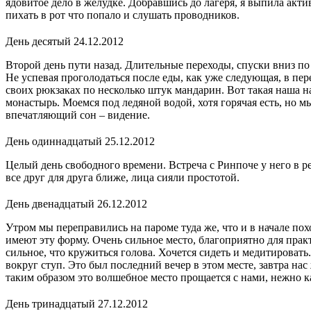
ядовитое дело в желудке. Добравшись до лагеря, я выпила акти
пихать в рот что попало и слушать проводников.
День десятый 24.12.2012
Второй день пути назад. Длительные переходы, спуски вниз по
Не успевая проголодаться после еды, как уже следующая, в пе
своих рюкзаках по несколько штук мандарин. Вот такая наша н
монастырь. Моемся под ледяной водой, хотя горячая есть, но м
впечатляющий сон – видение.
День одиннадцатый 25.12.2012
Целый день свободного времени. Встреча с Ринпоче у него в ре
все друг для друга ближе, лица сияли простотой.
День двенадцатый 26.12.2012
Утром мы переправились на пароме туда же, что и в начале по
имеют эту форму. Очень сильное место, благоприятно для прак
сильное, что кружиться голова. Хочется сидеть и медитировать
вокруг ступ. Это был последний вечер в этом месте, завтра на
таким образом это волшебное место прощается с нами, нежно к
День тринадцатый 27.12.2012