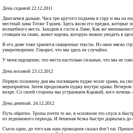
День седьмой 22.12.2011
Двигаемся дальше. Часа три крутого подъема в гору и мы на н
местный лама Тотже Тэдзим. Здесь жили его предки, которые 
волшебного места. Заходим в гости к Ламе. Как же минималист
стоящим на сваях, живет корова, которую можно увидеть в щел
В его доме тоже хранятся священные тексты. Из окон мягко ст
умиротворение. Говорит, что мы здесь не случайно.
У меня ощущение, что места настолько сильные, что мы не совс
День восьмой 23.12.2012
Первую половину дня мы посвящаем пудже возле храма, на св
мероприятия. Затем продолжаем пуджу внутри храма. Вечером 
вихре. Со своей стороны мы устраиваем Каравай, кого хочешь
День девятый. 24.12.2012
Путь обратно. Тропы почти те же, в основном это спуск в быс
из ледникового периода. И бешеная белка быстро дорвалась до
Съела один, до того как наш проводник сказал don’t eat. Приш