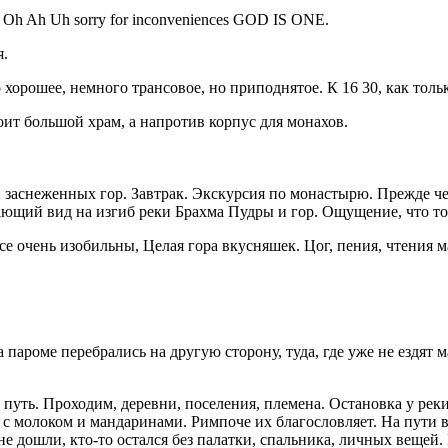
 Oh Ah Uh sorry for inconveniences GOD IS ONE.
я.
 хорошее, немного трансовое, но приподнятое. К 16 30, как толь
стоит большой храм, а напротив корпус для монахов.
и заснеженных гор. Завтрак. Экскурсия по монастырю. Прежде че
сающий вид на изгиб реки Брахма Пудры и гор. Ощущение, что т
е очень изобильны, Целая гора вкусняшек. Цог, пения, чтения м
 пароме перебрались на другую сторону, туда, где уже не ездят
ть. Проходим, деревни, поселения, племена. Остановка у реки,
 с молоком и мандаринами. Римпоче их благословляет. На пути 
не дошли, кто-то остался без палатки, спальника, личных вещей