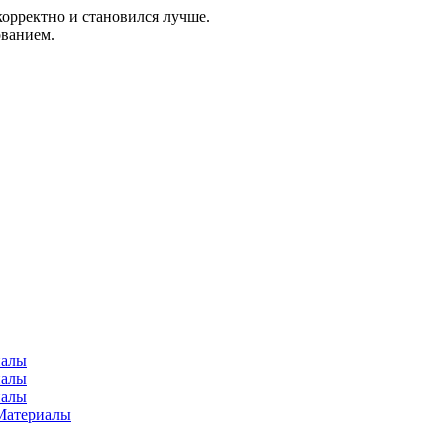
корректно и становился лучше.
ованием.
иалы
иалы
иалы
Материалы