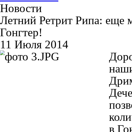
Новости
Летний Ретрит Рипа: еще 
Гонгтер!
11 Июля 2014
Доро
наши
Дри
Дече
позв
коли
в Го