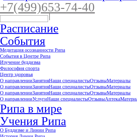
+7(4
99)65
3-7
4-40
Расписание
События
Медитация осознанности Рипа
События в Центре Рипа
Изучение буддизма
Философия спорта
Центр здоровья
О направлении
Занятия
Наши специалисты
Отзывы
Материалы
О направлении
Занятия
Наши специалисты
Отзывы
Материалы
О направлении
Занятия
Наши специалисты
Отзывы
Материалы
О направлении
Услуги
Наши специалисты
Отзывы
Аптека
Матери
Рипа в мире
Учения Рипа
О Буддизме и Линии Рипа
История Линии Рипа