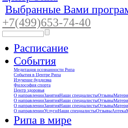
Выбранные Вами програ
+7(4
99)65
3-7
4-40
Расписание
События
Медитация осознанности Рипа
События в Центре Рипа
Изучение буддизма
Философия спорта
Центр здоровья
О направлении
Занятия
Наши специалисты
Отзывы
Матер
О направлении
Занятия
Наши специалисты
Отзывы
Матер
О направлении
Занятия
Наши специалисты
Отзывы
Матер
О направлении
Услуги
Наши специалисты
Отзывы
Аптека
Рипа в мире