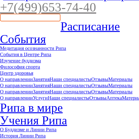
+7(4
99)65
3-7
4-40
Расписание
События
Медитация осознанности Рипа
События в Центре Рипа
Изучение буддизма
Философия спорта
Центр здоровья
О направлении
Занятия
Наши специалисты
Отзывы
Материалы
О направлении
Занятия
Наши специалисты
Отзывы
Материалы
О направлении
Занятия
Наши специалисты
Отзывы
Материалы
О направлении
Услуги
Наши специалисты
Отзывы
Аптека
Матери
Рипа в мире
Учения Рипа
О Буддизме и Линии Рипа
История Линии Рипа