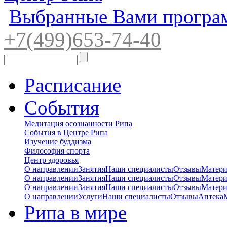
Выбранные Вами програ
+7(4
99)65
3-7
4-40
Расписание
События
Медитация осознанности Рипа
События в Центре Рипа
Изучение буддизма
Философия спорта
Центр здоровья
О направлении
Занятия
Наши специалисты
Отзывы
Матер
О направлении
Занятия
Наши специалисты
Отзывы
Матер
О направлении
Занятия
Наши специалисты
Отзывы
Матер
О направлении
Услуги
Наши специалисты
Отзывы
Аптека
Рипа в мире