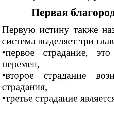
Первая благород
Первую истину также на
система выделяет три гла
•первое страдание, эт
перемен,
•второе страдание воз
страдания,
•третье страдание являет